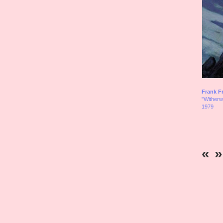
Frank Fr
"Witherw
1979
«
»