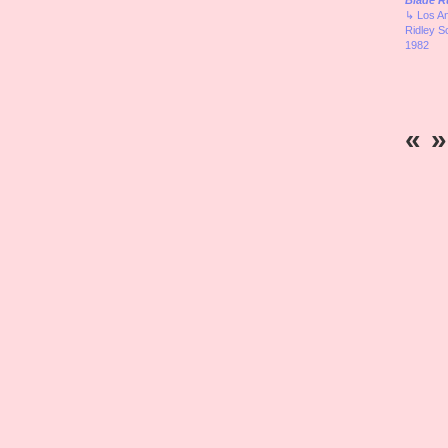
Blade R
↳ Los A
Ridley S
1982
«
»